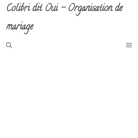
Aller
Colibri dit Oui - Organisation de
au
contenu
mariage
M