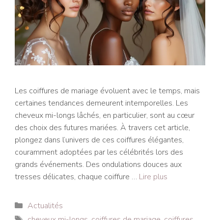
Les coiffures de mariage évoluent avec le temps, mais
certaines tendances demeurent intemporelles. Les
cheveux mi-longs lâchés, en particulier, sont au cœur
des choix des futures mariées. À travers cet article,
plongez dans l’univers de ces coiffures élégantes,
couramment adoptées par les célébrités lors des
grands événements. Des ondulations douces aux
tresses délicates, chaque coiffure …
Lire plus
Catégories
Actualités
Étiquettes
cheveux mi-longs
,
coiffures de mariage
,
coiffures