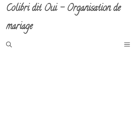
Aller
Colibri dit Oui - Organisation de
au
contenu
mariage
M