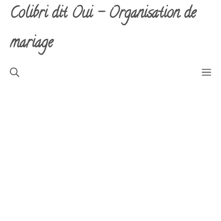
Aller
Colibri dit Oui - Organisation de
au
contenu
mariage
M